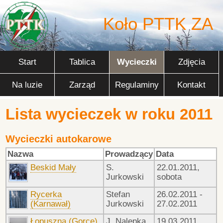
Koło PTTK ZA
Start
Tablica
Wycieczki
Zdjęcia
Na luzie
Zarząd
Regulaminy
Kontakt
Lista wycieczek w roku 2011
Wycieczki autokarowe
Nazwa
Prowadzący
Data
Beskid Mały
S.
22.01.2011,
Jurkowski
sobota
Rycerka
Stefan
26.02.2011 -
(Karnawał)
Jurkowski
27.02.2011
Łopuszna (Gorce)
J. Nalepka
19.03.2011,