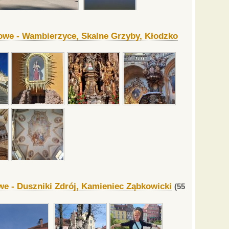
łowe - Wambierzyce, Skalne Grzyby, Kłodzko
we - Duszniki Zdrój, Kamieniec Ząbkowicki
(55