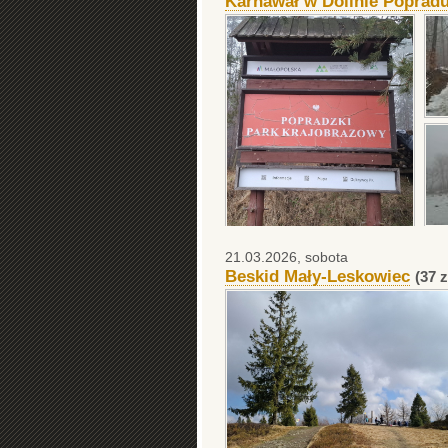
Karnawał w Dolinie Popradu
21.03.2026, sobota
Beskid Mały-Leskowiec
(37 