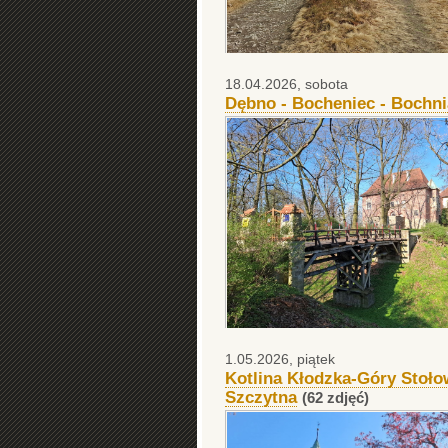
18.04.2026, sobota
Dębno - Bocheniec - Bochni
1.05.2026, piątek
Kotlina Kłodzka-Góry Stołow
Szczytna
(62 zdjęć)