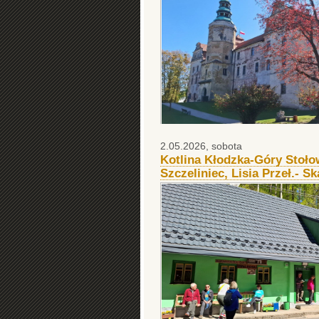
2.05.2026, sobota
Kotlina Kłodzka-Góry Stoło
Szczeliniec, Lisia Przeł.- Sk