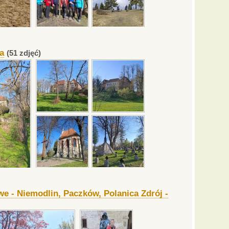
a
(51 zdjęć)
e - Niemodlin, Paczków, Polanica Zdrój -