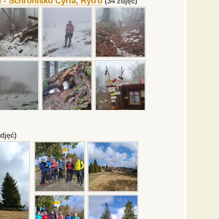
 - Schronisko Cyrla, Rytro
(34 zdjęć)
zdjęć)