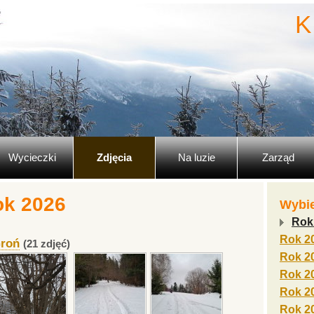
K
Wycieczki
Zdjęcia
Na luzie
Zarząd
rok 2026
Wybie
Rok
Rok 2
Groń
(21 zdjęć)
Rok 2
Rok 2
Rok 2
Rok 2