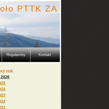
oło PTTK ZA
Regulaminy
Kontakt
rz rok
 2026
025
024
023
022
021