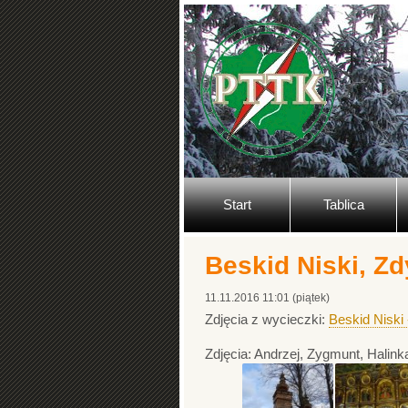
Start
Tablica
Beskid Niski, Zd
11.11.2016 11:01 (piątek)
Zdjęcia z wycieczki:
Beskid Niski 
Zdjęcia: Andrzej, Zygmunt, Halink