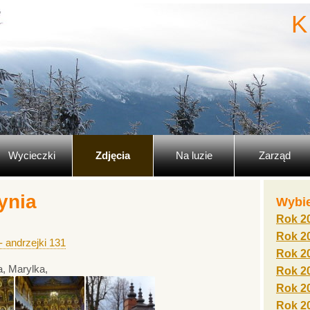
K
Wycieczki
Zdjęcia
Na luzie
Zarząd
ynia
Wybie
Rok 2
Rok 2
- andrzejki 131
Rok 2
a, Marylka,
Rok 2
Rok 2
Rok 2