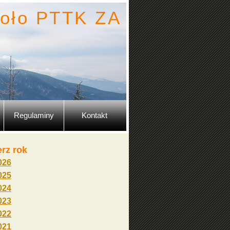
oło PTTK ZA
Regulaminy
Kontakt
rz rok
026
025
024
023
022
021