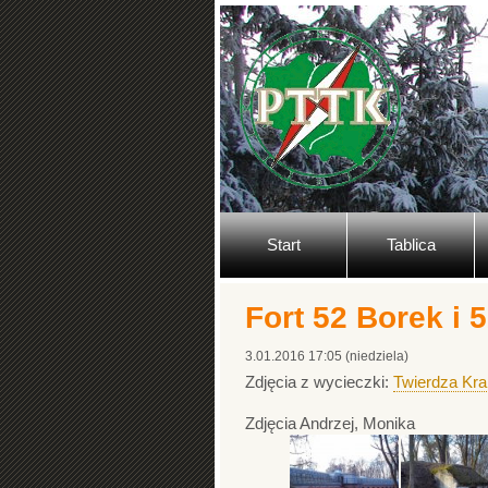
Start
Tablica
Fort 52 Borek i 
3.01.2016 17:05 (niedziela)
Zdjęcia z wycieczki:
Twierdza Krak
Zdjęcia Andrzej, Monika