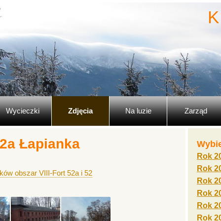
K
Wycieczki
Zdjęcia
Na luzie
Zarząd
52a Łapianka
Wybie
Rok 2
Rok 2
ów obszar VIII-Fort 52a i 52
Rok 2
Rok 2
Rok 2
Rok 2