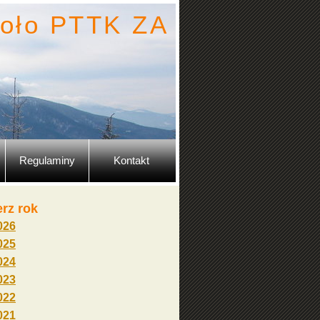
oło PTTK ZA
Regulaminy
Kontakt
rz rok
026
025
024
023
022
021